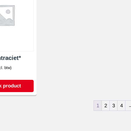
traciet*
cl. btw)
k product
1
2
3
4