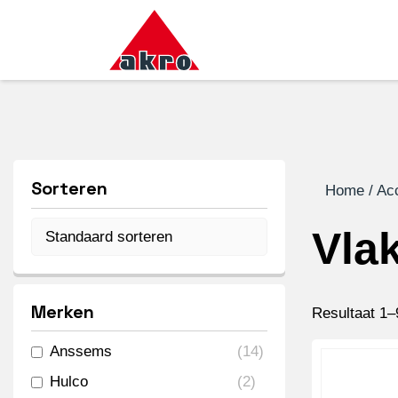
Sorteren
Home
/
Ac
Vla
Merken
Resultaat 1–
Anssems
(
14
)
Hulco
(
2
)