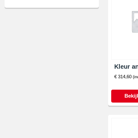
Kleur an
€
314,60
(in
Bekij