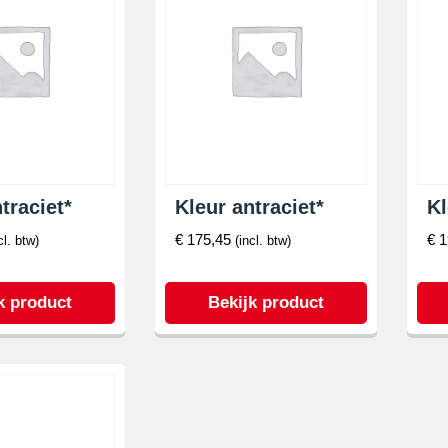
traciet*
Kleur antraciet*
Kl
€
175,45
€
1
cl. btw)
(incl. btw)
k product
Bekijk product