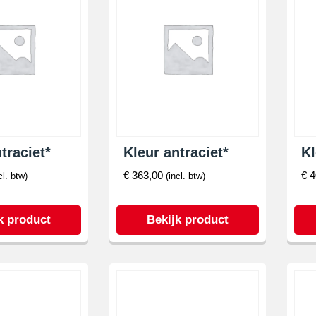
traciet*
Kleur antraciet*
Kl
€
363,00
€
4
cl. btw)
(incl. btw)
k product
Bekijk product