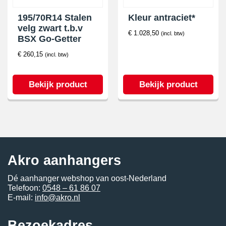
195/70R14 Stalen
Kleur antraciet*
velg zwart t.b.v
€
1.028,50
(incl. btw)
BSX Go-Getter
€
260,15
(incl. btw)
Bekijk product
Bekijk product
Akro aanhangers
Dé aanhanger webshop van oost-Nederland
Telefoon:
0548 – 61 86 07
E-mail:
info@akro.nl
Bezoekadres