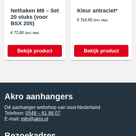
Nethaken M8 – Set
Kleur antraciet*
20 stuks (voor
€
314,60
(incl. btw)
BSX 205)
€
72,60
(incl. btw)
Bekijk product
Bekijk product
Akro aanhangers
Dé aanhanger webshop van oost-Nederland
Telefoon:
0548 – 61 86 07
E-mail:
info@akro.nl
Bezoekadres