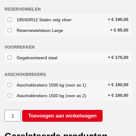
RESERVEWIELEN
+
€
190,00
185/60R12 Stalen velg zilver
+
€
85,00
Reservewielsteun Large
VOORREKKEN
+
€
175,00
Gegalvaniseerd staal
ASSCHOKBREKERS
+
€
180,00
Asschokbrekers 1500 kg (voor as 1)
+
€
180,00
Asschokbrekers 1500 kg (voor as 2)
HULCO
Toevoegen aan winkelwagen
TERRAX
2
3000
294X150