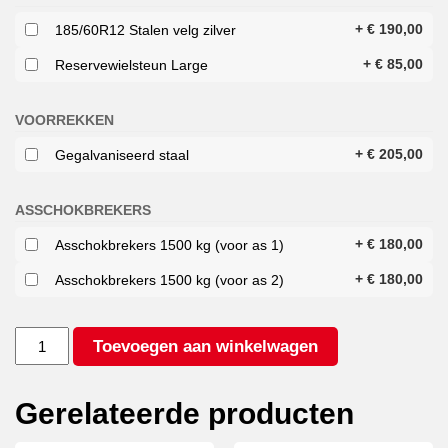
+
€
190,00
185/60R12 Stalen velg zilver
+
€
85,00
Reservewielsteun Large
VOORREKKEN
+
€
205,00
Gegalvaniseerd staal
ASSCHOKBREKERS
+
€
180,00
Asschokbrekers 1500 kg (voor as 1)
+
€
180,00
Asschokbrekers 1500 kg (voor as 2)
HULCO
Toevoegen aan winkelwagen
TERRAX
2
3000
Gerelateerde producten
394X180
aantal