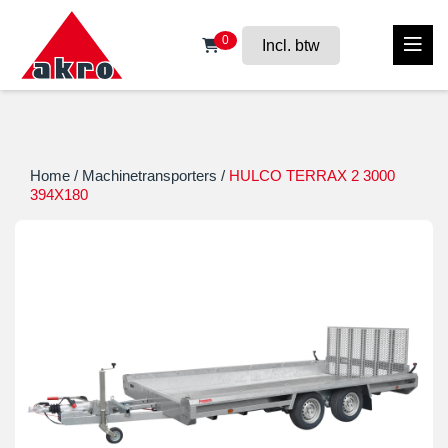
0
Incl. btw
Home
/
Machinetransporters
/
HULCO TERRAX 2 3000
394X180