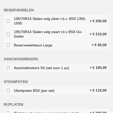
RESERVEWIELEN
195/70R14 Stalen velg zilver t.b.v. BSX 1350,
+
€
200,00
1500
195/70R14 Stalen velg zwart t.b.v BSX Go-
+
€
215,00
Getter
+
€
85,00
Reservewielsteun Large
ASSCHOKBREKERS
+
€
180,00
Asschokbrekers SX (set voor 1 as)
STEUNPOTEN
+
€
115,00
Uitzetpoten BSX (per set)
RIJPLATEN