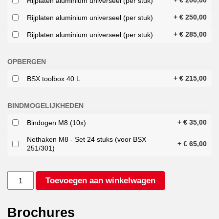
+
€
200,00
Rijplaten aluminium universeel (per stuk)
+
€
250,00
Rijplaten aluminium universeel (per stuk)
+
€
285,00
Rijplaten aluminium universeel (per stuk)
OPBERGEN
+
€
215,00
BSX toolbox 40 L
BINDMOGELIJKHEDEN
+
€
35,00
Bindogen M8 (10x)
Nethaken M8 - Set 24 stuks (voor BSX
+
€
65,00
251/301)
ANSSEMS
Toevoegen aan winkelwagen
BSX
1350
251X130
Brochures
GO