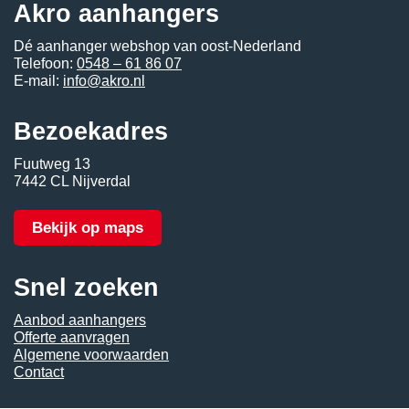
Akro aanhangers
Dé aanhanger webshop van oost-Nederland
Telefoon:
0548 – 61 86 07
E-mail:
info@akro.nl
Bezoekadres
Fuutweg 13
7442 CL Nijverdal
Bekijk op maps
Snel zoeken
Aanbod aanhangers
Offerte aanvragen
Algemene voorwaarden
Contact