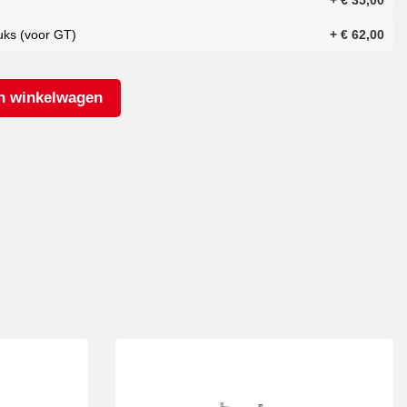
+
€
35,00
uks (voor GT)
+
€
62,00
n winkelwagen