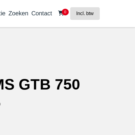
ie
Zoeken
Contact
0
Incl. btw
S GTB 750
6