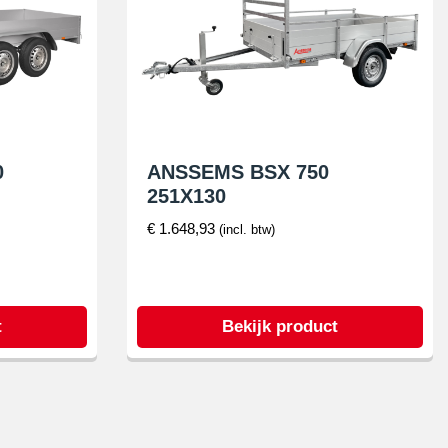
0
ANSSEMS BSX 750
251X130
€
1.648,93
(incl. btw)
t
Bekijk product