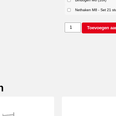
Bindogen M8 (10x)
Nethaken M8 - Set 21 st
ANSSEMS
Toevoegen aa
GTB
750
251X126
aantal
n