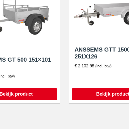
ANSSEMS GTT 150
251X126
S GT 500 151×101
€
2.102,98
(incl. btw)
(incl. btw)
Bekijk product
Bekijk produc