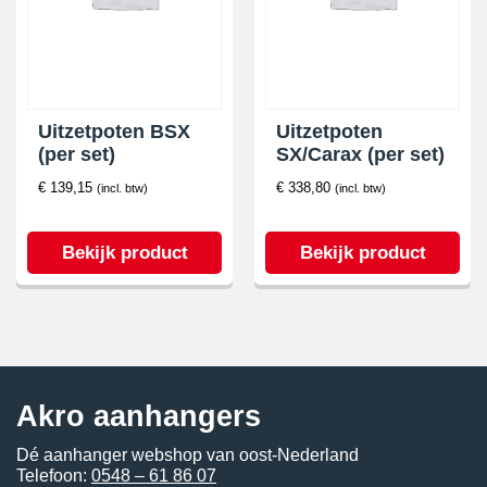
Uitzetpoten BSX
Uitzetpoten
(per set)
SX/Carax (per set)
€
139,15
€
338,80
(incl. btw)
(incl. btw)
Bekijk product
Bekijk product
Akro aanhangers
Dé aanhanger webshop van oost-Nederland
Telefoon:
0548 – 61 86 07