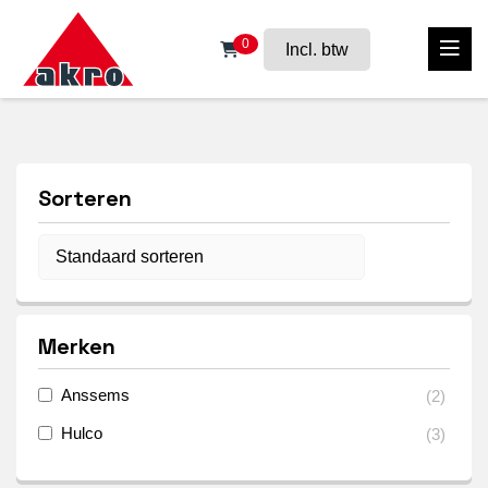
0
Incl. btw
Sorteren
Merken
Anssems
(
2
)
Hulco
(
3
)