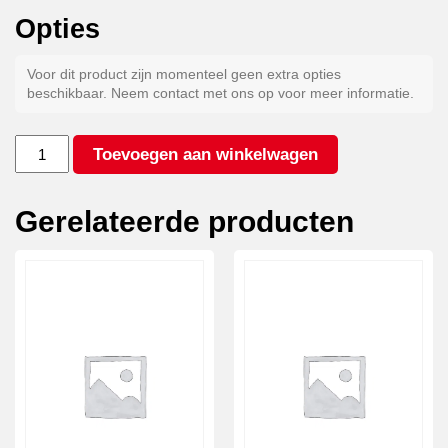
Opties
Voor dit product zijn momenteel geen extra opties
beschikbaar. Neem contact met ons op voor meer informatie.
Nethaken
Toevoegen aan winkelwagen
M8
-
Set
Gerelateerde producten
54
stuks
aantal