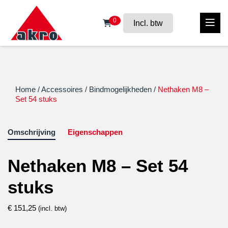
0
Incl. btw
Home
/
Accessoires
/
Bindmogelijkheden
/
Nethaken M8 –
Set 54 stuks
Omschrijving
Eigenschappen
Nethaken M8 – Set 54
stuks
€
151,25
(incl. btw)