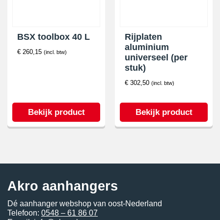
BSX toolbox 40 L
Rijplaten
aluminium
€
260,15
(incl. btw)
universeel (per
stuk)
€
302,50
(incl. btw)
Bekijk product
Bekijk product
Akro aanhangers
Dé aanhanger webshop van oost-Nederland
Telefoon:
0548 – 61 86 07