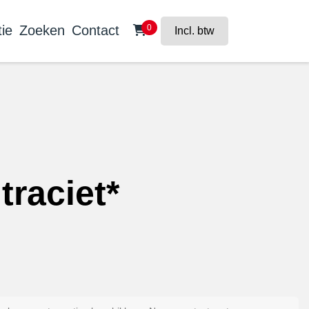
ie
Zoeken
Contact
0
Incl. btw
traciet*