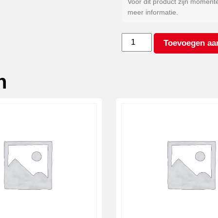
Voor dit product zijn moment
meer informatie.
Kleur
Toevoegen aa
antraciet*
aantal
n