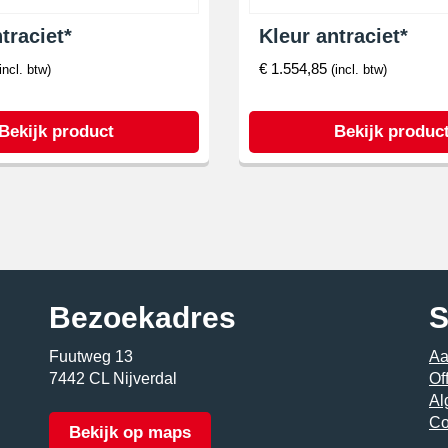
traciet*
Kleur antraciet*
€
1.554,85
(incl. btw)
(incl. btw)
Bekijk product
Bekijk produc
Bezoekadres
S
Fuutweg 13
Aa
7442 CL Nijverdal
Of
Al
Co
Bekijk op maps