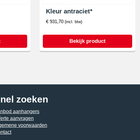
Kleur antraciet*
€
931,70
(incl. btw)
t
Bekijk product
nel zoeken
nbod aanhangers
ferte aanvragen
gemene voorwaarden
ntact