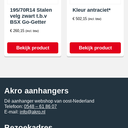
195/70R14 Stalen
Kleur antraciet*
velg zwart t.b.v
€
502,15
(incl. btw)
BSX Go-Getter
€
260,15
(incl. btw)
Bekijk product
Bekijk product
Akro aanhangers
Dé aanhanger webshop van oost-Nederland
Telefoon:
0548 – 61 86 07
E-mail:
info@akro.nl
Bezoekadres