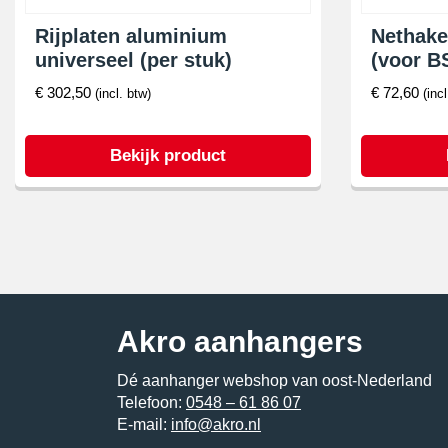
Rijplaten aluminium
Nethake
universeel (per stuk)
(voor B
€
302,50
€
72,60
(incl. btw)
(inc
Bekijk product
Akro aanhangers
Dé aanhanger webshop van oost-Nederland
Telefoon:
0548 – 61 86 07
E-mail:
info@akro.nl