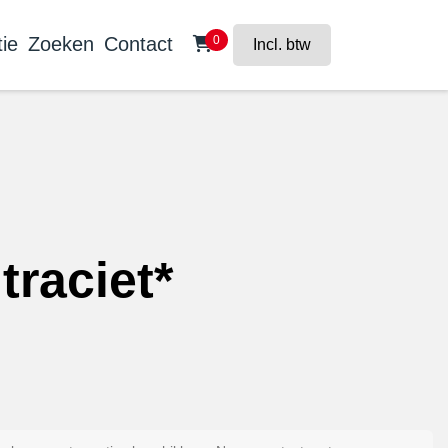
ie
Zoeken
Contact
0
Incl. btw
traciet*