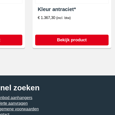
Kleur antraciet*
€
1.367,30
(incl. btw)
t
Bekijk product
nel zoeken
nbod aanhangers
ferte aanvragen
gemene voorwaarden
ntact