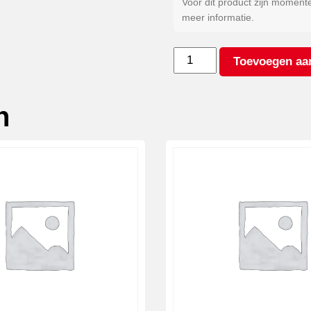
Voor dit product zijn moment
meer informatie.
Kleur
Toevoegen aa
antraciet*
aantal
n