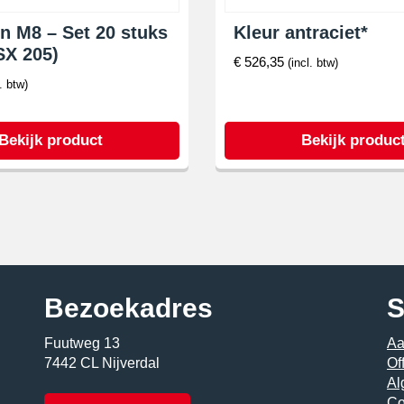
n M8 – Set 20 stuks
Kleur antraciet*
SX 205)
€
526,35
(incl. btw)
l. btw)
Bekijk product
Bekijk produc
Bezoekadres
S
Fuutweg 13
Aa
7442 CL Nijverdal
Of
Al
Co