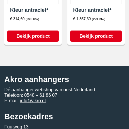
Kleur antraciet*
Kleur antraciet*
€
314,60
€
1.367,30
(incl. btw)
(incl. btw)
Bekijk product
Bekijk product
Akro aanhangers
Dé aanhanger webshop van oost-Nederland
Telefoon:
0548 – 61 86 07
E-mail:
info@akro.nl
Bezoekadres
Fuutweg 13