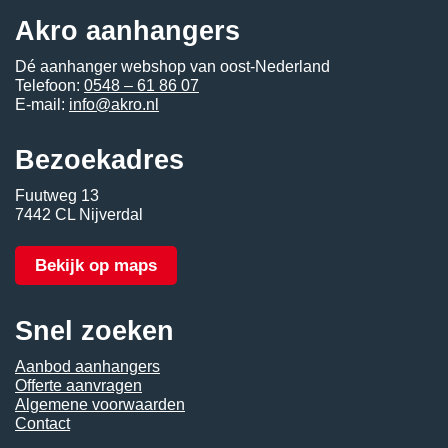
Akro aanhangers
Dé aanhanger webshop van oost-Nederland
Telefoon:
0548 – 61 86 07
E-mail:
info@akro.nl
Bezoekadres
Fuutweg 13
7442 CL Nijverdal
Bekijk op maps
Snel zoeken
Aanbod aanhangers
Offerte aanvragen
Algemene voorwaarden
Contact