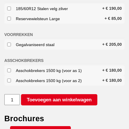
+
€
190,00
185/60R12 Stalen velg zilver
+
€
85,00
Reservewielsteun Large
VOORREKKEN
+
€
205,00
Gegalvaniseerd staal
ASSCHOKBREKERS
+
€
180,00
Asschokbrekers 1500 kg (voor as 1)
+
€
180,00
Asschokbrekers 1500 kg (voor as 2)
HULCO
Toevoegen aan winkelwagen
TERRAX
3
3500
Brochures
394X180
aantal