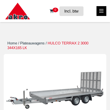
0
Incl. btw
Home
/
Plateauwagens
/
HULCO TERRAX 2 3000
344X165 LK