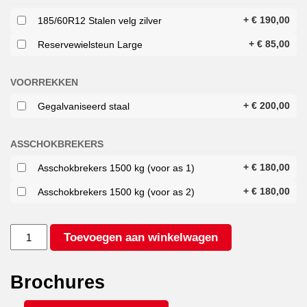
+
€
190,00
185/60R12 Stalen velg zilver
+
€
85,00
Reservewielsteun Large
VOORREKKEN
+
€
200,00
Gegalvaniseerd staal
ASSCHOKBREKERS
+
€
180,00
Asschokbrekers 1500 kg (voor as 1)
+
€
180,00
Asschokbrekers 1500 kg (voor as 2)
HULCO
Toevoegen aan winkelwagen
TERRAX
2
3000
Brochures
344X165
LK