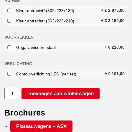
HUIVEN
+
€
2.875,00
Kleur antraciet* (502x223x180)
+
€
3.150,00
Kleur antraciet* (502x223x210)
VOORREKKEN
+
€
210,00
Gegalvaniseerd staal
VERLICHTING
+
€
101,00
Contourverlichting LED (per set)
HULCO
Toevoegen aan winkelwagen
MEDAX
2
3000
Brochures
502X223
aantal
Plateauwagens – ASX