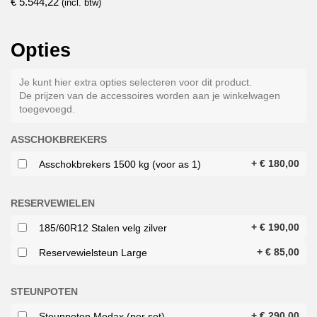
€
5.544,22
(incl. btw)
Opties
Je kunt hier extra opties selecteren voor dit product.
De prijzen van de accessoires worden aan je winkelwagen
toegevoegd.
ASSCHOKBREKERS
+
€
180,00
Asschokbrekers 1500 kg (voor as 1)
RESERVEWIELEN
+
€
190,00
185/60R12 Stalen velg zilver
+
€
85,00
Reservewielsteun Large
STEUNPOTEN
+
€
290,00
Steunpoten Medax (per set)