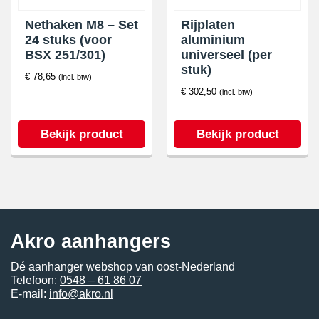
Nethaken M8 – Set
Rijplaten
24 stuks (voor
aluminium
BSX 251/301)
universeel (per
stuk)
€
78,65
(incl. btw)
€
302,50
(incl. btw)
Bekijk product
Bekijk product
Akro aanhangers
Dé aanhanger webshop van oost-Nederland
Telefoon:
0548 – 61 86 07
E-mail:
info@akro.nl