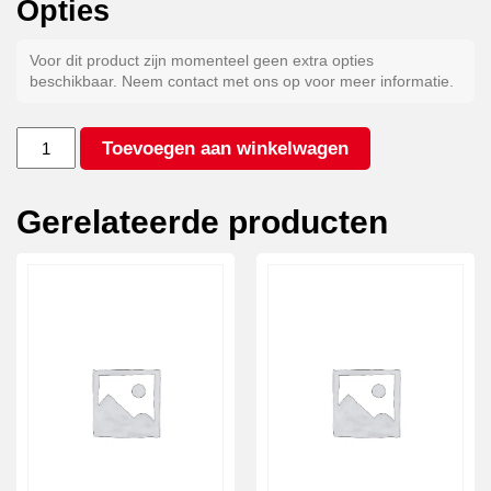
Opties
Voor dit product zijn momenteel geen extra opties
beschikbaar. Neem contact met ons op voor meer informatie.
Gegalvaniseerd
Toevoegen aan winkelwagen
staal
(per
set)
Gerelateerde producten
aantal