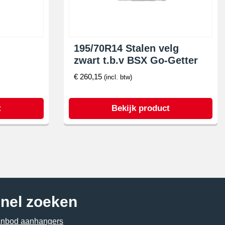
195/70R14 Stalen velg
zwart t.b.v BSX Go-Getter
€
260,15
(incl. btw)
t
Bekijk product
nel zoeken
nbod aanhangers