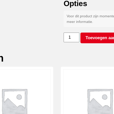
Opties
Voor dit product zijn moment
meer informatie.
Gegalvaniseerd
Toevoegen aa
staal
(per
set)
n
aantal