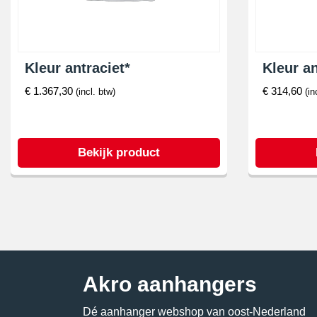
Kleur antraciet*
Kleur an
€
1.367,30
€
314,60
(incl. btw)
(in
Bekijk product
Akro aanhangers
Dé aanhanger webshop van oost-Nederland