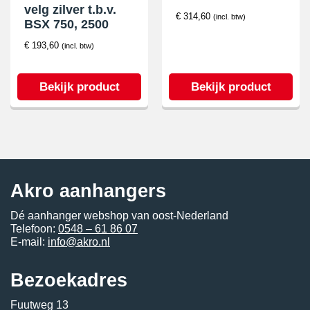
velg zilver t.b.v.
€
314,60
(incl. btw)
BSX 750, 2500
€
193,60
(incl. btw)
Bekijk product
Bekijk product
Akro aanhangers
Dé aanhanger webshop van oost-Nederland
Telefoon:
0548 – 61 86 07
E-mail:
info@akro.nl
Bezoekadres
Fuutweg 13