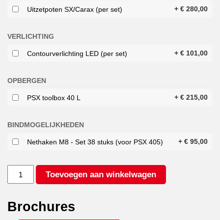
+
€
280,00
Uitzetpoten SX/Carax (per set)
VERLICHTING
+
€
101,00
Contourverlichting LED (per set)
OPBERGEN
+
€
215,00
PSX toolbox 40 L
BINDMOGELIJKHEDEN
+
€
95,00
Nethaken M8 - Set 38 stuks (voor PSX 405)
ANSSEMS
Toevoegen aan winkelwagen
PSX
3000
405X178
Brochures
GO
GETTER