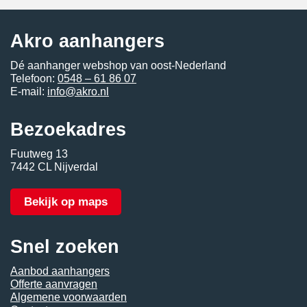
Akro aanhangers
Dé aanhanger webshop van oost-Nederland
Telefoon:
0548 – 61 86 07
E-mail:
info@akro.nl
Bezoekadres
Fuutweg 13
7442 CL Nijverdal
Bekijk op maps
Snel zoeken
Aanbod aanhangers
Offerte aanvragen
Algemene voorwaarden