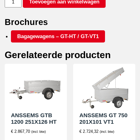
Toevoegen aan winkelwagen
GT
750
211X126
Brochures
HT
aantal
Bagagewagens – GT-HT / GT-VT1
Gerelateerde producten
ANSSEMS GTB
ANSSEMS GT 750
1200 251X126 HT
201X101 VT1
€
2.867,70
€
2.724,32
(incl. btw)
(incl. btw)