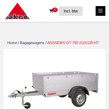
0
Incl. btw
Home
/
Bagagewagens
/
ANSSEMS GT 750 211X126 HT