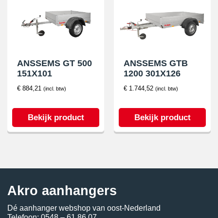
ANSSEMS GT 500
ANSSEMS GTB
151X101
1200 301X126
€
884,21
€
1.744,52
(incl. btw)
(incl. btw)
Bekijk product
Bekijk product
Akro aanhangers
Dé aanhanger webshop van oost-Nederland
Telefoon:
0548 – 61 86 07