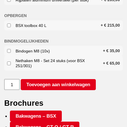
OPBERGEN
+
€
215,00
BSX toolbox 40 L
BINDMOGELIJKHEDEN
+
€
35,00
Bindogen M8 (10x)
Nethaken M8 - Set 24 stuks (voor BSX
+
€
65,00
251/301)
ANSSEMS
Toevoegen aan winkelwagen
BSX
1350
251X130
Brochures
aantal
Bakwagens – BSX