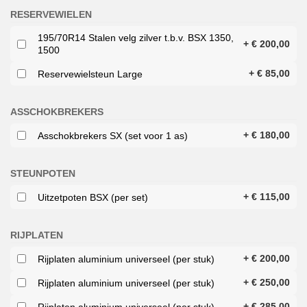
RESERVEWIELEN
195/70R14 Stalen velg zilver t.b.v. BSX 1350,
+
€
200,00
1500
+
€
85,00
Reservewielsteun Large
ASSCHOKBREKERS
+
€
180,00
Asschokbrekers SX (set voor 1 as)
STEUNPOTEN
+
€
115,00
Uitzetpoten BSX (per set)
RIJPLATEN
+
€
200,00
Rijplaten aluminium universeel (per stuk)
+
€
250,00
Rijplaten aluminium universeel (per stuk)
+
€
285,00
Rijplaten aluminium universeel (per stuk)