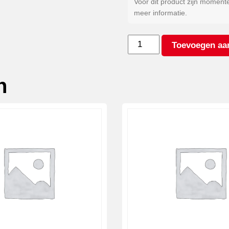
Voor dit product zijn moment
meer informatie.
Aluminium
Toevoegen aa
(per
set)
aantal
n