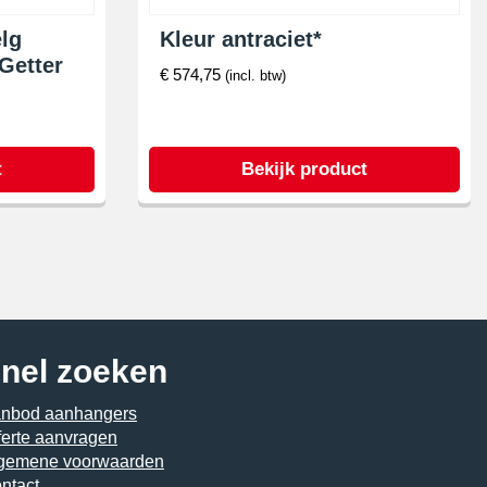
elg
Kleur antraciet*
Getter
€
574,75
(incl. btw)
t
Bekijk product
nel zoeken
nbod aanhangers
ferte aanvragen
gemene voorwaarden
ntact