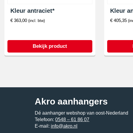
Kleur antraciet*
Kleur an
€
363,00
€
405,35
(incl. btw)
(in
Bekijk product
Akro aanhangers
Dé aanhanger webshop van oost-Nederland
Telefoon:
0548 – 61 86 07
E-mail:
info@akro.nl