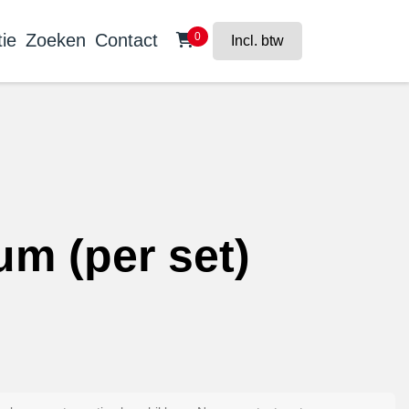
ie
Zoeken
Contact
0
Incl. btw
um (per set)