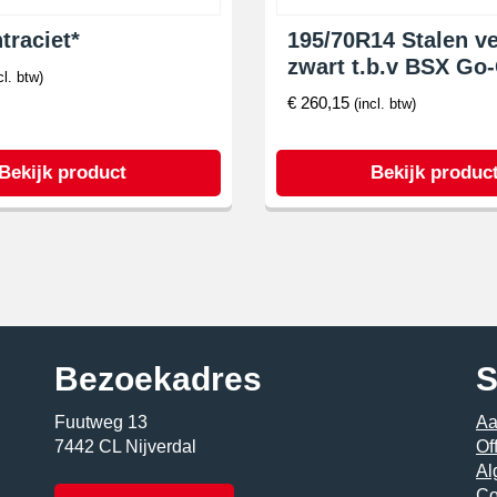
traciet*
195/70R14 Stalen v
zwart t.b.v BSX Go-
cl. btw)
€
260,15
(incl. btw)
Bekijk product
Bekijk produc
Bezoekadres
S
Fuutweg 13
Aa
7442 CL Nijverdal
Of
Al
Co