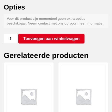
Opties
Voor dit product zijn momenteel geen extra opties
beschikbaar. Neem contact met ons op voor meer informatie.
185/60R12
Toevoegen aan winkelwagen
Stalen
velg
zwart
Gerelateerde producten
aantal